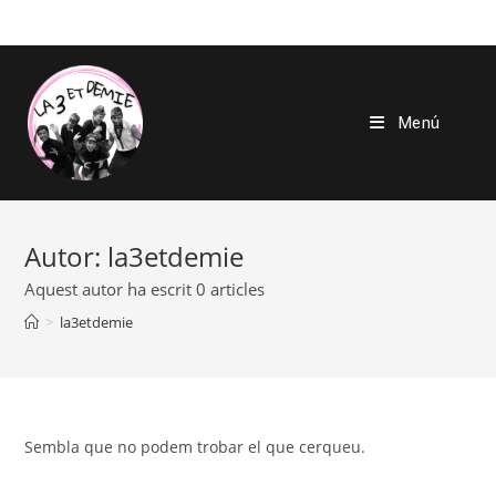
Vés
al
contingut
Menú
Autor:
la3etdemie
Aquest autor ha escrit 0 articles
>
la3etdemie
Sembla que no podem trobar el que cerqueu.