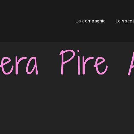
La compagnie
Le spect
era Pire 